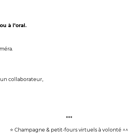
u à l'oral.
améra.
un collaborateur,
***
⭐️ Champagne & petit-fours virtuels à volonté ^^