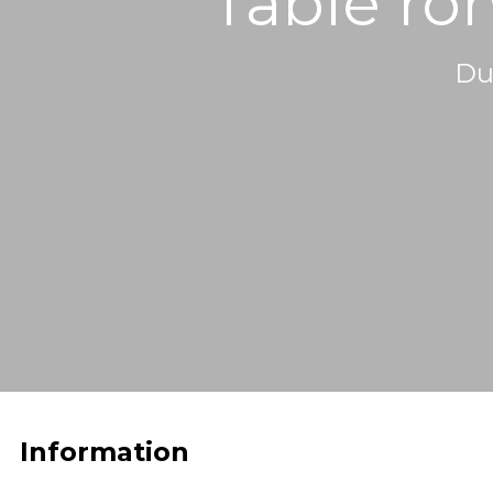
Table ron
Du 
Information