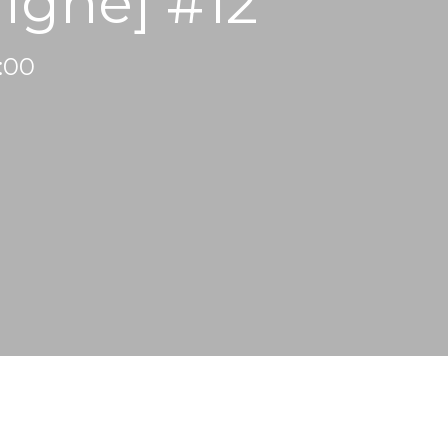
ligne] #12
0:00