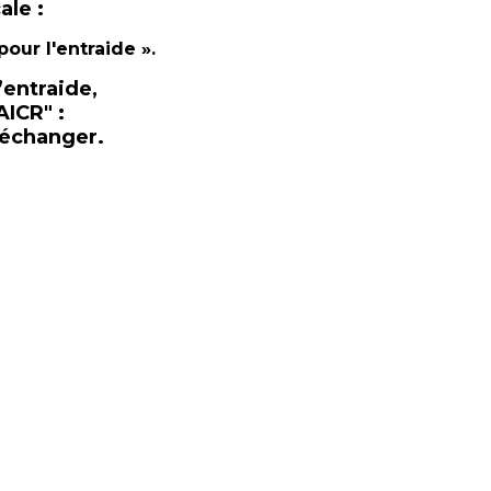
ale :
ur l'entraide ».
’entraide,
AICR" :
 échanger.