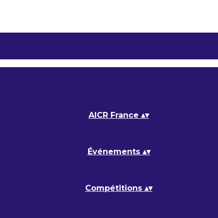
AICR France
▴
▾
Événements
▴
▾
Compétitions
▴
▾