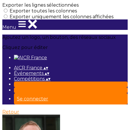
Exporter les lignes sélectionnées
Exporter toutes les colonnes
Exporter uniquement les colonnes affichées
Menu
Ajoutez un logo, un bouton, des réseaux sociaux
Cliquez pour éditer
AICR France
▴
▾
Événements
▴
▾
Compétitions
▴
▾
Se connecter
Retour